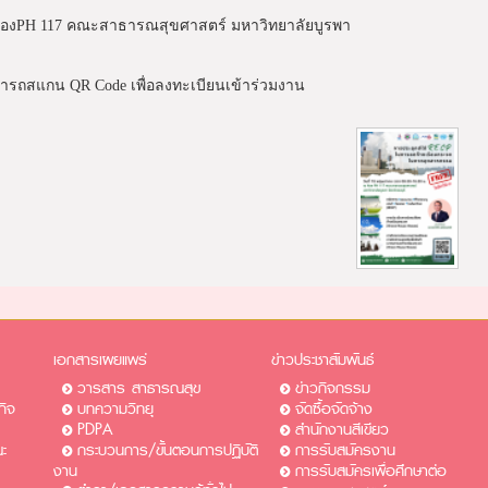
้องPH 117 คณะสาธารณสุขศาสตร์ มหาวิทยาลัยบูรพา
ารถสแกน QR Code เพื่อลงทะเบียนเข้าร่วมงาน
เอกสารเผยแพร่
ข่าวประชาสัมพันธ์
วารสาร สาธารณสุข
ข่าวกิจกรรม
กิจ
บทความวิทยุ
จัดซื้อจัดจ้าง
PDPA
สำนักงานสีเขียว
ะ
กระบวนการ/ขั้นตอนการปฏิบัติ
การรับสมัครงาน​​
งาน
การรับสมัครเพื่อศึกษาต่อ​