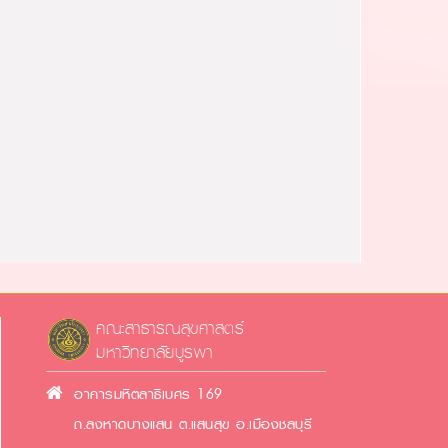
คณะสาธารณสุขศาสตร์
มหาวิทยาลัยบูรพา
อาคารมหิตลาธิเบศร 169
ถ.ลงหาดบางแสน ต.แสนสุข อ.เมืองชลบุรี