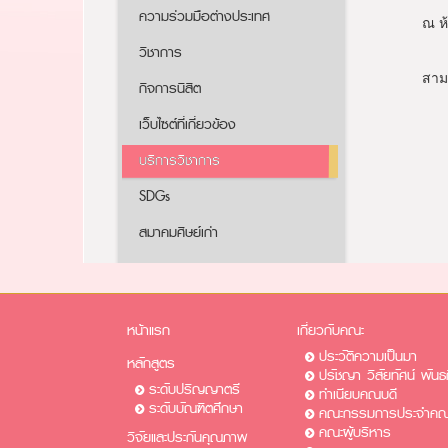
ความร่วมมือต่างประเทศ
ณ ห
วิชาการ
สาม
กิจการนิสิต
เว็บไซต์ที่เกี่ยวข้อง
บริการวิชาการ
SDGs
สมาคมศิษย์เก่า
หน้าแรก
เกี่ยวกับคณะ
ประวัติความเป็นมา
หลักสูตร
ปรัชญา วิสัยทัศน์ พันธ
ระดับปริญญาตรี
ทำเนียบคณบดี
ระดับบัณฑิตศึกษา
คณะกรรมการประจำคณ
คณะผู้บริหาร
วิจัยและประกันคุณภาพ