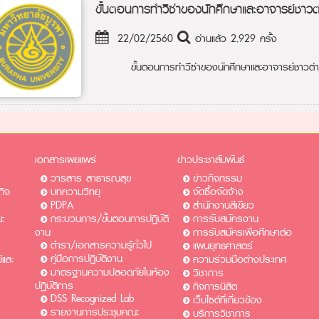
ขั้นตอนการทำวีซ่าของนักศึกษาและอาจารย์ชาวต
22/02/2560
อ่านแล้ว 2,929 ครั้ง
ขั้นตอนการทำวีซ่าของนักศึกษาและอาจารย์ชาวต
เอกสารเผยแพร่
ข่าวประชาสัมพันธ์
วารสาร สาธารณสุข
ข่าวกิจกรรม
กิจ
บทความวิทยุ
จัดซื้อจัดจ้าง
PDPA
สำนักงานสีเขียว
ะ
กระบวนการ/ขั้นตอนการปฏิบัติ
การรับสมัครงาน​​
งาน
การรับสมัครเพื่อศึกษาต่อ​
ตำรา/เอกสารความรู้ทั่วไป
แผนยุทธศาสตร์
คู่มือการปฏิบัติงาน
และ
ความร่วมมือต่างประเทศ
มาตรฐานความปลอดภัยในห้อง
วิชาการ
ปฏิบัติการ
กิจการนิสิต
DSS Recognized Lab
เว็บไซต์ที่เกี่ยวข้อง
รายงานการประชุมคณะ
บริการวิชาการ