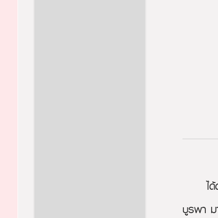
ได
บูรพา มา