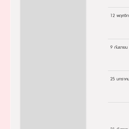
12 พฤศจิ
9 กันยายน
25 มกราค