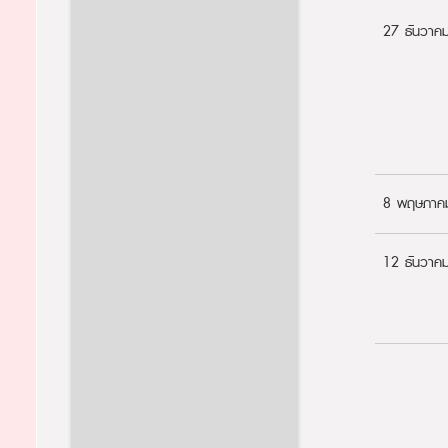
27 ธันวาค
8 พฤษภาค
12 ธันวาค