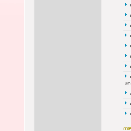
มหา
การ