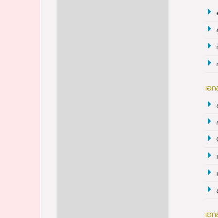
เอก
เอก