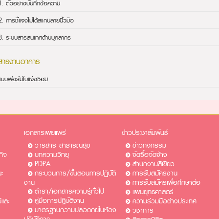
1. ตัวอย่างบันทึกข้อความ
2. การชี้แจงไม่ได้สแกนลายนิ้วมือ
3. ระบบสารสนเทศด้านบุคลากร
สารงานอาคาร
แบบฟอร์มใบแจ้งซ่อม
เอกสารเผยแพร่
ข่าวประชาสัมพันธ์
วารสาร สาธารณสุข
ข่าวกิจกรรม
กิจ
บทความวิทยุ
จัดซื้อจัดจ้าง
PDPA
สำนักงานสีเขียว
ะ
กระบวนการ/ขั้นตอนการปฏิบัติ
การรับสมัครงาน​​
งาน
การรับสมัครเพื่อศึกษาต่อ​
ตำรา/เอกสารความรู้ทั่วไป
แผนยุทธศาสตร์
คู่มือการปฏิบัติงาน
และ
ความร่วมมือต่างประเทศ
มาตรฐานความปลอดภัยในห้อง
วิชาการ