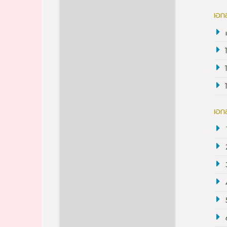
เอก
เอกส