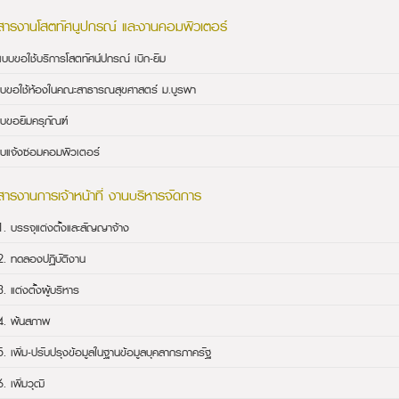
สารงานโสตทัศนูปกรณ์ และงานคอมพิวเตอร์
แบบขอใช้บริการโสตทัศน์ปกรณ์ เบิก-ยืม
ใบขอใช้ห้องในคณะสาธารณสุขศาสตร์ ม.บูรพา
ใบขอยืมครุภัณฑ์
ใบแจ้งซ่อมคอมพิวเตอร์
ารงานการเจ้าหน้าที่ งานบริหารจัดการ
1. บรรจุแต่งตั้งและสัญญาจ้าง
2. ทดลองปฏิบัติงาน
3. แต่งตั้งผู้บริหาร
4. พ้นสภาพ
5. เพิ่ม-ปรับปรุงข้อมูลในฐานข้อมูลบุคลากรภาครัฐ
6. เพิ่มวุฒิ