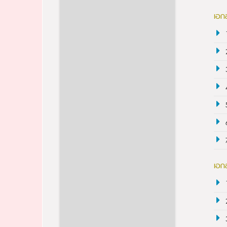
เอก
เอกส