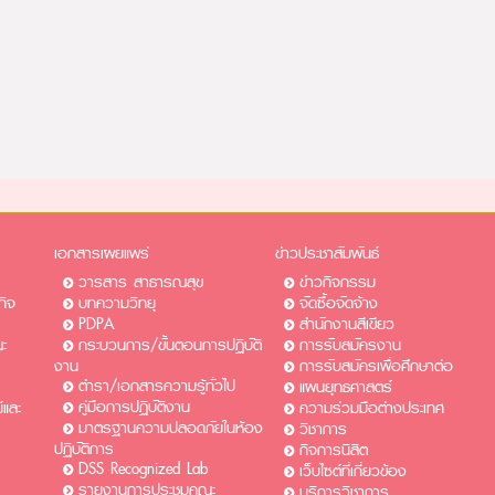
เอกสารเผยแพร่
ข่าวประชาสัมพันธ์
วารสาร สาธารณสุข
ข่าวกิจกรรม
กิจ
บทความวิทยุ
จัดซื้อจัดจ้าง
PDPA
สำนักงานสีเขียว
ะ
กระบวนการ/ขั้นตอนการปฏิบัติ
การรับสมัครงาน​​
งาน
การรับสมัครเพื่อศึกษาต่อ​
ตำรา/เอกสารความรู้ทั่วไป
แผนยุทธศาสตร์
คู่มือการปฏิบัติงาน
และ
ความร่วมมือต่างประเทศ
มาตรฐานความปลอดภัยในห้อง
วิชาการ
ปฏิบัติการ
กิจการนิสิต
DSS Recognized Lab
เว็บไซต์ที่เกี่ยวข้อง
รายงานการประชุมคณะ
บริการวิชาการ