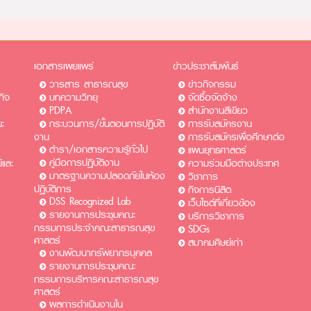
เอกสารเผยแพร่
ข่าวประชาสัมพันธ์
วารสาร สาธารณสุข
ข่าวกิจกรรม
กิจ
บทความวิทยุ
จัดซื้อจัดจ้าง
PDPA
สำนักงานสีเขียว
ะ
กระบวนการ/ขั้นตอนการปฏิบัติ
การรับสมัครงาน​​
งาน
การรับสมัครเพื่อศึกษาต่อ​
ตำรา/เอกสารความรู้ทั่วไป
แผนยุทธศาสตร์
คู่มือการปฏิบัติงาน
และ
ความร่วมมือต่างประเทศ
มาตรฐานความปลอดภัยในห้อง
วิชาการ
ปฏิบัติการ
กิจการนิสิต
DSS Recognized Lab
เว็บไซต์ที่เกี่ยวข้อง
รายงานการประชุมคณะ
บริการวิชาการ
กรรมการประจำคณะสาธารณสุข
SDGs
ศาสตร์
สมาคมศิษย์เก่า
งานพัฒนาทรัพยากรบุคคล
รายงานการประชุมคณะ
กรรมการบริหารคณะสาธารณสุข
ศาสตร์
ผลการดำเนินงานใน