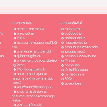
เอกสารเผยแพร่
ข่าวประชาสัมพันธ์
วารสาร สาธารณสุข
ข่าวกิจกรรม
กิจ
บทความวิทยุ
จัดซื้อจัดจ้าง
PDPA
สำนักงานสีเขียว
ะ
กระบวนการ/ขั้นตอนการปฏิบัติ
การรับสมัครงาน​​
งาน
การรับสมัครเพื่อศึกษาต่อ​
ตำรา/เอกสารความรู้ทั่วไป
แผนยุทธศาสตร์
คู่มือการปฏิบัติงาน
และ
ความร่วมมือต่างประเทศ
มาตรฐานความปลอดภัยในห้อง
วิชาการ
ปฏิบัติการ
กิจการนิสิต
DSS Recognized Lab
เว็บไซต์ที่เกี่ยวข้อง
รายงานการประชุมคณะ
บริการวิชาการ
กรรมการประจำคณะสาธารณสุข
SDGs
ศาสตร์
สมาคมศิษย์เก่า
งานพัฒนาทรัพยากรบุคคล
รายงานการประชุมคณะ
กรรมการบริหารคณะสาธารณสุข
ศาสตร์
ผลการดำเนินงานใน